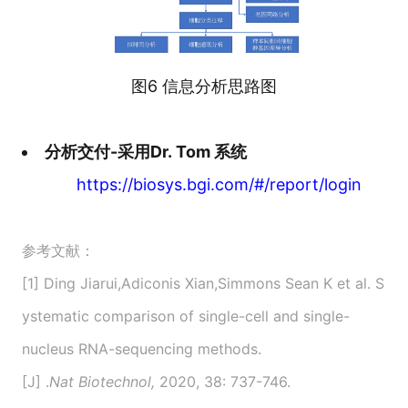
图6 信息分析思路图
分析交付-采用Dr. Tom 系统
https://biosys.bgi.com/#/report/login
参考文献：
[1] Ding Jiarui,Adiconis Xian,Simmons Sean K et al. S
ystematic comparison of single-cell and single-
nucleus RNA-sequencing methods.
[J] .
Nat Biotechnol,
2020, 38: 737-746.